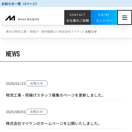
メ
お知らせ一覧（1ページ）
イ
ン
お仕事のご依頼
エントリー
コ
ン
東京の物流工事・荷揚げ・資材揚重なら株式会社マイケン
お知らせ
テ
ン
NEWS
ツ
に
移
動
2026/01/21
お知らせ
物流工事・荷揚げスタッフ募集のページを更新しました。
2025/08/01
お知らせ
株式会社マイケンのホームページを公開いたしました。