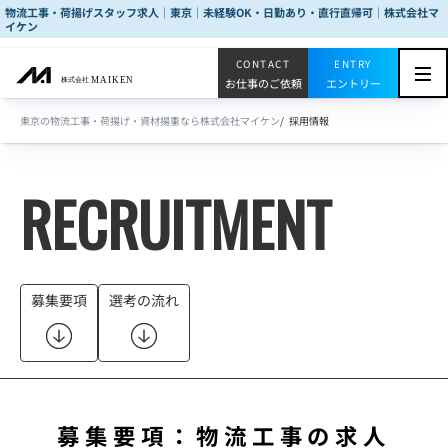
メ
物流工事・荷揚げスタッフ求人｜東京｜未経験OK・日勤あり・直行直帰可｜株式会社マ
イケン
イ
ン
コ
お仕事のご依頼
エントリー
ン
東京の物流工事・荷揚げ・資材揚重なら株式会社マイケン
採用情報
テ
ン
ツ
RECRUITMENT
に
移
動
募集要項
選考の流れ
募集要項：物流工事の求人